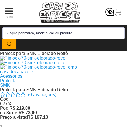
Pinlock para SMK Eldorado Retrô
casadocapacete
Acessórios
Pinlock
SMK
Pinlock para SMK Eldorado Retrô
–
(
0
avaliações)
Cód.:
62753
Por:
R$ 219,00
ou
3
x
de
R$ 73,00
Preço a vista:
R$ 197,10
-