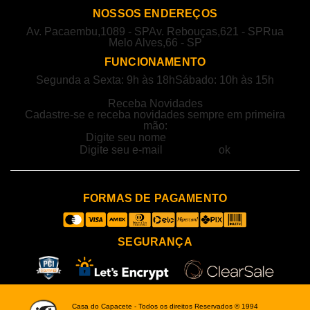
NOSSOS ENDEREÇOS
Av. Pacaembu,1089 - SP
Av. Rebouças,621 - SP
Rua
Melo Alves,66 - SP
FUNCIONAMENTO
Segunda a Sexta: 9h às 18h
Sábado: 10h às 15h
Receba Novidades
Cadastre-se e receba novidades sempre em primeira
mão:
FORMAS DE PAGAMENTO
SEGURANÇA
Casa do Capacete - Todos os direitos Reservados © 1994