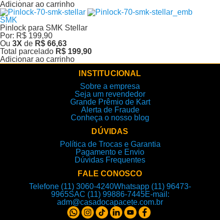
Adicionar ao carrinho
SMK
Pinlock para SMK Stellar
Por:
R$ 199,90
Ou
3
X
de
R$ 66,63
Total parcelado
R$ 199,90
Adicionar ao carrinho
INSTITUCIONAL
Sobre a empresa
Seja um revendedor
Grande Prêmio de Kart
Alerta de Fraude
Conheça o nosso blog
DÚVIDAS
Política de Trocas e Garantia
Pagamento e Envio
Dúvidas Frequentes
FALE CONOSCO
Telefone (11) 3060-4240
Whatsapp (11) 96473-
9965
SAC (11) 99886-7445
E-mail:
adm@casadocapacete.com.br