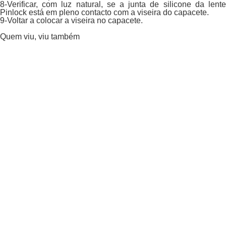
8-Verificar, com luz natural, se a junta de silicone da lente
Pinlock está em pleno contacto com a viseira do capacete.
9-Voltar a colocar a viseira no capacete.
Quem viu, viu também
LS2
Pinlock para LS2 FF906 ADVANT
Por:
R$ 299,90
Ou
4
X
de
R$ 74,97
Total parcelado
R$ 299,90
Adicionar ao carrinho
SMK
Pinlock para SMK Stellar
Por:
R$ 199,90
Ou
3
X
de
R$ 66,63
Total parcelado
R$ 199,90
Adicionar ao carrinho
LS2
Pinlock Para LS2 FF358
Por:
R$ 199,90
Ou
3
X
de
R$ 66,63
Total parcelado
R$ 199,90
Adicionar ao carrinho