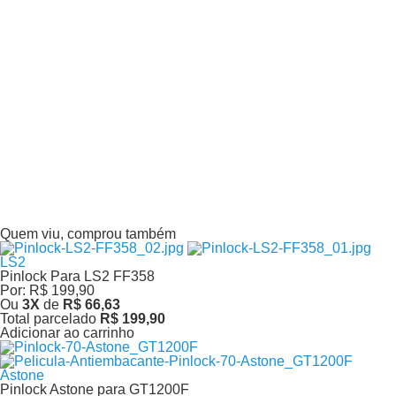
Shoei
Pinlock Evo Shoei CW-1 | CNS-1 | CWR-1 | CNS-3
Por:
R$ 399,00
Ou
6
X
de
R$ 66,50
Total parcelado
R$ 399,00
Adicionar ao carrinho
Astone
Pinlock Astone
RT1000|RT1200|RT1300|GT800|GT6|GTO6|RV6
Por:
R$ 349,00
Ou
5
X
de
R$ 69,80
Total parcelado
R$ 349,00
Adicionar ao carrinho
Quem viu, comprou também
LS2
Pinlock Para LS2 FF358
Por:
R$ 199,90
Ou
3
X
de
R$ 66,63
Total parcelado
R$ 199,90
Adicionar ao carrinho
Astone
Pinlock Astone para GT1200F