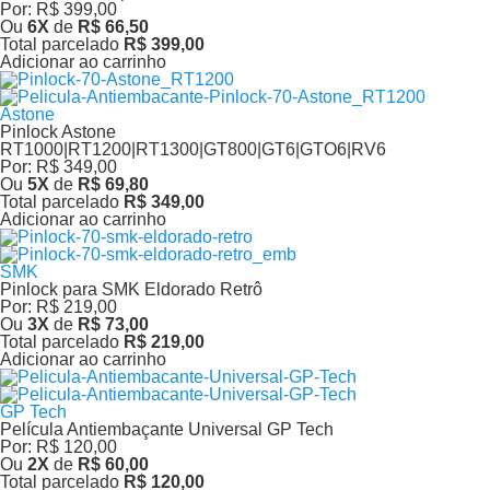
Por:
R$ 399,00
Ou
6
X
de
R$ 66,50
Total parcelado
R$ 399,00
Adicionar ao carrinho
Astone
Pinlock Astone
RT1000|RT1200|RT1300|GT800|GT6|GTO6|RV6
Por:
R$ 349,00
Ou
5
X
de
R$ 69,80
Total parcelado
R$ 349,00
Adicionar ao carrinho
SMK
Pinlock para SMK Eldorado Retrô
Por:
R$ 219,00
Ou
3
X
de
R$ 73,00
Total parcelado
R$ 219,00
Adicionar ao carrinho
GP Tech
Película Antiembaçante Universal GP Tech
Por:
R$ 120,00
Ou
2
X
de
R$ 60,00
Total parcelado
R$ 120,00